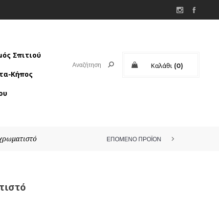
ός Σπιτιού
Καλάθι
(0)
τα-Κήπος
Μερικό σύνολο:
ου
χρωματιστό
ΕΠΟΜΕΝΟ ΠΡΟΪΟΝ
ΘΉΚΗ ΟΡΓΆΝΩΣΗΣ ΣΧΈΔΙΟ ΜΠΑΝΙ...
τιστό