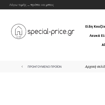
Λόγω τιμής ... πρέπει να μπεις
Είδη Κουζί
Λευκά Εί
Α
Αρχική σελί
ΠΡΟΗΓΟΥΜΕΝΟ ΠΡΟΪΟΝ