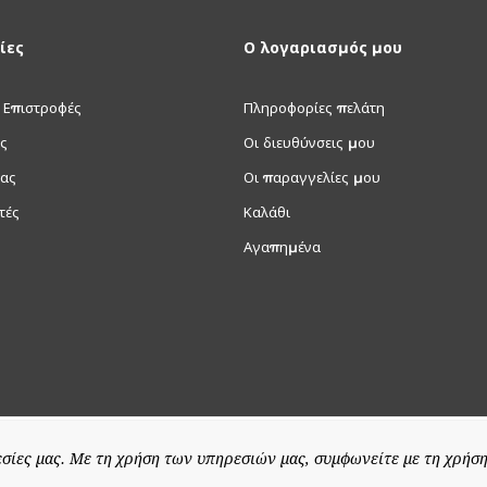
ίες
Ο λογαριασμός μου
 Επιστροφές
Πληροφορίες πελάτη
ς
Οι διευθύνσεις μου
μας
Οι παραγγελίες μου
τές
Καλάθι
Αγαπημένα
σίες μας. Με τη χρήση των υπηρεσιών μας, συμφωνείτε με τη χρήση
© 2026 Special-price.gr
Powered by
nopCommerce