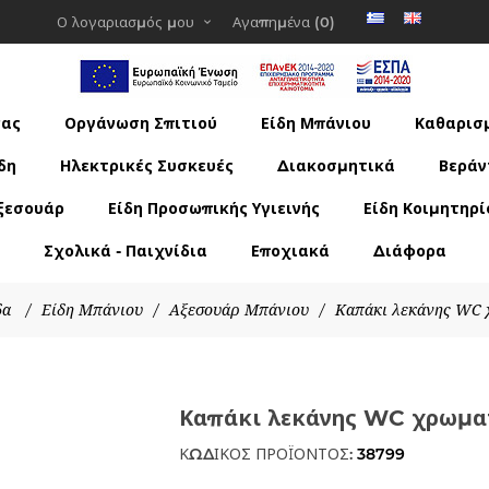
Ο λογαριασμός μου
Αγαπημένα
(0)
νας
Οργάνωση Σπιτιού
Είδη Μπάνιου
Καθαρισμ
δη
Ηλεκτρικές Συσκευές
Διακοσμητικά
Βεράν
ξεσουάρ
Είδη Προσωπικής Υγιεινής
Είδη Κοιμητηρί
Σχολικά - Παιχνίδια
Εποχιακά
Διάφορα
δα
/
Είδη Μπάνιου
/
Αξεσουάρ Μπάνιου
/
Καπάκι λεκάνης WC 
Καπάκι λεκάνης WC χρωμα
ΚΩΔΙΚΟΣ ΠΡΟΪΟΝΤΟΣ:
38799