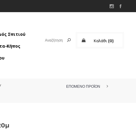
ός Σπιτιού
Καλάθι
(0)
τα-Κήπος
Μερικό σύνολο:
ου
/
ΕΠΟΜΕΝΟ ΠΡΟΪΟΝ
20μ