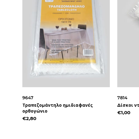
9647
7814
Τραπεζομάντηλο ημιδιαφανές
Δίσκοι ν
ορθογώνιο
€1,00
€2,80