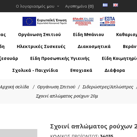
Ο λογαριασμός μου
Αγαπημένα
(0)
νας
Οργάνωση Σπιτιού
Είδη Μπάνιου
Καθαρισμ
δη
Ηλεκτρικές Συσκευές
Διακοσμητικά
Βεράν
ξεσουάρ
Είδη Προσωπικής Υγιεινής
Είδη Κοιμητηρί
Σχολικά - Παιχνίδια
Εποχιακά
Διάφορα
Αρχική σελίδα
/
Οργάνωση Σπιτιού
/
Σιδερώστρες/Απλώστρες
Σχοινί απλώματος ρούχων 20μ
Σχοινί απλώματος ρούχων 
ΚΩΔΙΚΟΣ ΠΡΟΪΟΝΤΟΣ:
34035