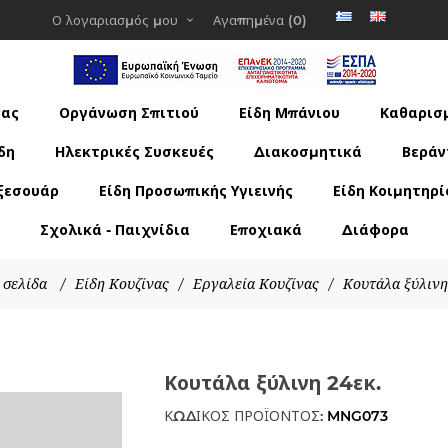
Ο λογαριασμός μου
Αγαπημένα
(0)
νας
Οργάνωση Σπιτιού
Είδη Μπάνιου
Καθαρισμ
δη
Ηλεκτρικές Συσκευές
Διακοσμητικά
Βεράν
ξεσουάρ
Είδη Προσωπικής Υγιεινής
Είδη Κοιμητηρί
Σχολικά - Παιχνίδια
Εποχιακά
Διάφορα
 σελίδα
/
Είδη Κουζίνας
/
Εργαλεία Κουζίνας
/
Κουτάλα ξύλινη
Κουτάλα ξύλινη 24εκ.
ΚΩΔΙΚΟΣ ΠΡΟΪΟΝΤΟΣ:
MNG073