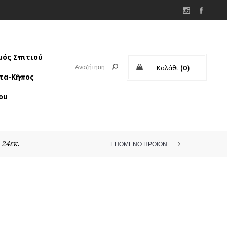
ός Σπιτιού
Καλάθι
(0)
τα-Κήπος
Μερικό σύνολο:
ου
 24εκ.
ΕΠΟΜΕΝΟ ΠΡΟΪΟΝ