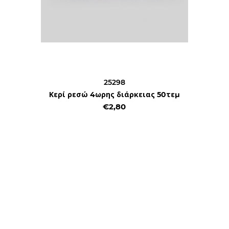
25298
Κερί ρεσώ 4ωρης διάρκειας 50τεμ
€2,80