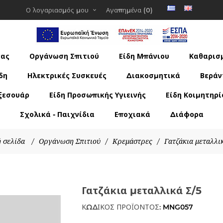
Ο λογαριασμός μου
Αγαπημένα
(0)
νας
Οργάνωση Σπιτιού
Είδη Μπάνιου
Καθαρισμ
δη
Ηλεκτρικές Συσκευές
Διακοσμητικά
Βεράν
ξεσουάρ
Είδη Προσωπικής Υγιεινής
Είδη Κοιμητηρί
Σχολικά - Παιχνίδια
Εποχιακά
Διάφορα
 σελίδα
/
Οργάνωση Σπιτιού
/
Κρεμάστρες
/
Γατζάκια μεταλλι
Γατζάκια μεταλλικά Σ/5
ΚΩΔΙΚΟΣ ΠΡΟΪΟΝΤΟΣ:
MNG057