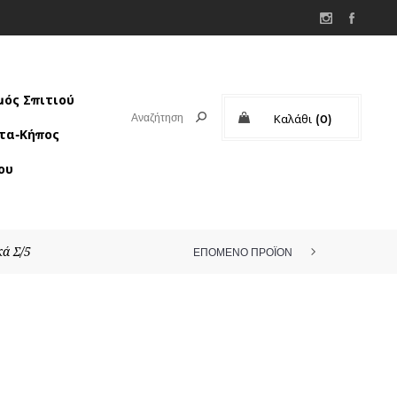
ός Σπιτιού
Καλάθι
(0)
τα-Κήπος
Μερικό σύνολο:
ου
κά Σ/5
ΕΠΟΜΕΝΟ ΠΡΟΪΟΝ