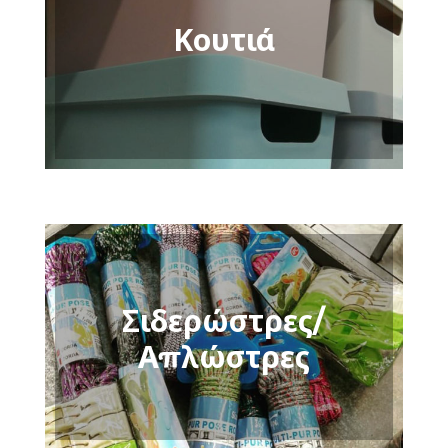
Κουτιά
Σιδερώστρες/
Απλώστρες