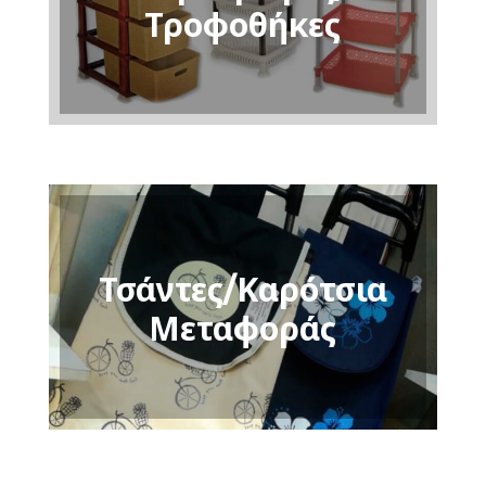
Τροφοθήκες
Τσάντες/Καρότσια
Μεταφοράς