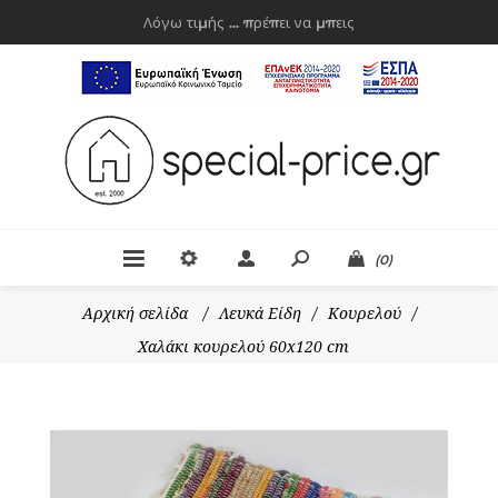
Λόγω τιμής ... πρέπει να μπεις
(0)
Αρχική σελίδα
/
Λευκά Είδη
/
Κουρελού
/
Χαλάκι κουρελού 60x120 cm