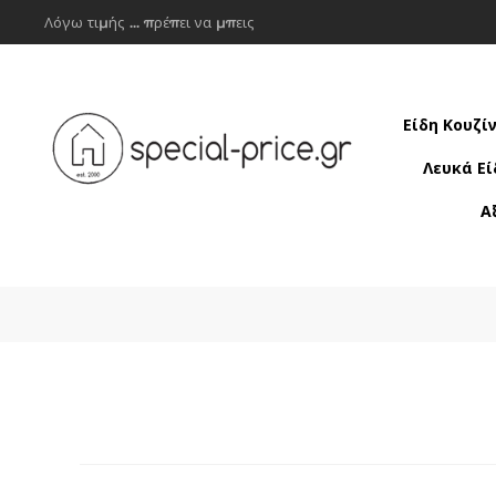
Λόγω τιμής ... πρέπει να μπεις
Είδη Κουζί
Λευκά Εί
Α