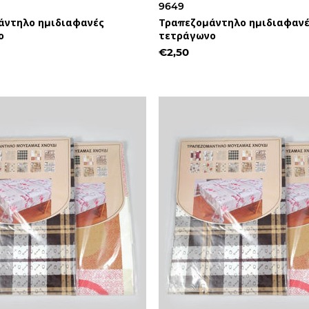
9649
άντηλο ημιδιαφανές
Τραπεζομάντηλο ημιδιαφαν
ο
τετράγωνο
€2,50