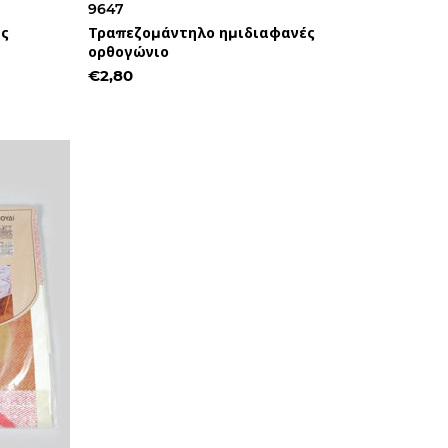
9647
ές
Τραπεζομάντηλο ημιδιαφανές
ορθογώνιο
€2,80