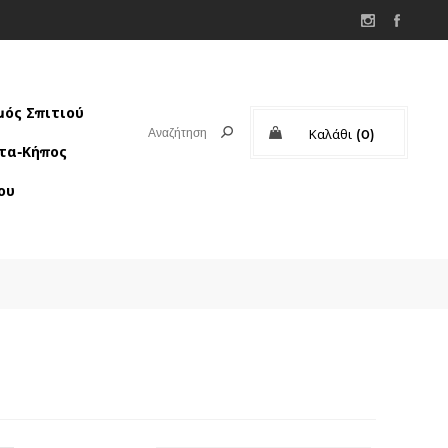
ός Σπιτιού
Καλάθι
(0)
τα-Κήπος
Μερικό σύνολο:
ου