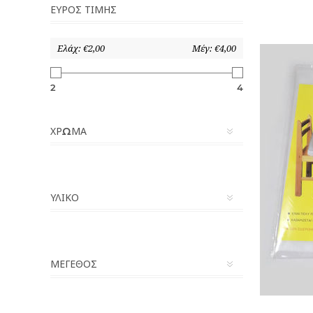
ΕΎΡΟΣ ΤΙΜΉΣ
Ελάχ:
€2,00
Μέγ:
€4,00
2
4
ΧΡΏΜΑ
ΥΛΙΚΌ
ΜΈΓΕΘΟΣ