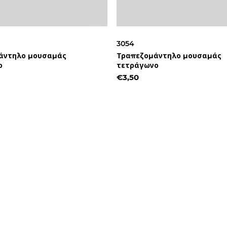
3054
άντηλο μουσαμάς
Τραπεζομάντηλο μουσαμάς
ο
τετράγωνο
€3,50