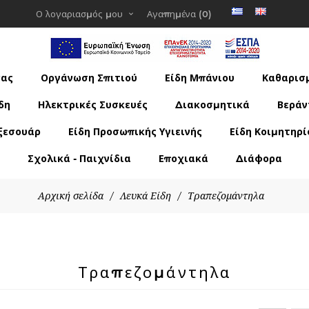
Ο λογαριασμός μου
Αγαπημένα
(0)
νας
Οργάνωση Σπιτιού
Είδη Μπάνιου
Καθαρισμ
δη
Ηλεκτρικές Συσκευές
Διακοσμητικά
Βεράν
ξεσουάρ
Είδη Προσωπικής Υγιεινής
Είδη Κοιμητηρί
Σχολικά - Παιχνίδια
Εποχιακά
Διάφορα
Αρχική σελίδα
/
Λευκά Είδη
/
Τραπεζομάντηλα
Τραπεζομάντηλα