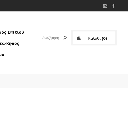
ός Σπιτιού
Καλάθι
(0)
τα-Κήπος
Μερικό σύνολο:
ου