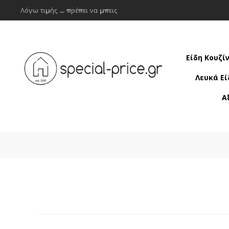
Λόγω τιμής ... πρέπει να μπεις
Είδη Κουζί
Λευκά Εί
Α