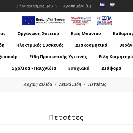
Ο λογαριασμός μου
Αγαπημένα
(0)
νας
Οργάνωση Σπιτιού
Είδη Μπάνιου
Καθαρισμ
δη
Ηλεκτρικές Συσκευές
Διακοσμητικά
Βεράν
ξεσουάρ
Είδη Προσωπικής Υγιεινής
Είδη Κοιμητηρί
Σχολικά - Παιχνίδια
Εποχιακά
Διάφορα
Αρχική σελίδα
/
Λευκά Είδη
/
Πετσέτες
Πετσέτες